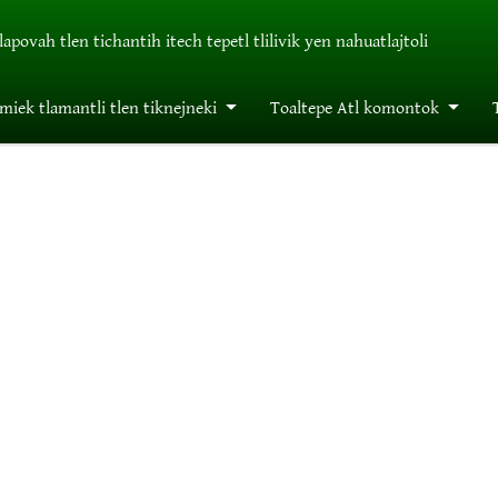
tlapovah tlen tichantih itech tepetl tlilivik yen nahuatlajtoli
miek tlamantli tlen tiknejneki
Toaltepe Atl komontok