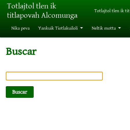
Pasar al contenido principal
Totlajtol tlen ik
Totlajtol tlen ik ti
titlapovah Alcomunga
Nika peva
Yankuik Tiotlakuiloli
Neltik motta
Buscar