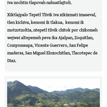
iva nochtin tlapovah nahuatlajtoli.
Xiktlajpalo Tepetl Tlivik iva xikixmati
imaseval,
tlen kichiva, kenomi ik tlakua, kenomi ik
motzotzoltia, ntepetl tlivik chitok por chikomeh
wejwei altepemeh peva ika Ajalpan, Zoquitlan,
Comyomeapa, Vicente Guerrero, San Felipe
maderas, San Miguel Eloxochitlan, Tlacotepec de
Diaz.