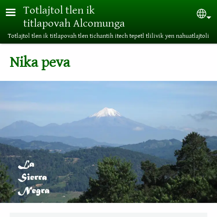
Pasar al contenido principal
Totlajtol tlen ik
Sel
titlapovah Alcomunga
Totlajtol tlen ik titlapovah tlen tichantih itech tepetl tlilivik yen nahuatlajtoli
Nika peva