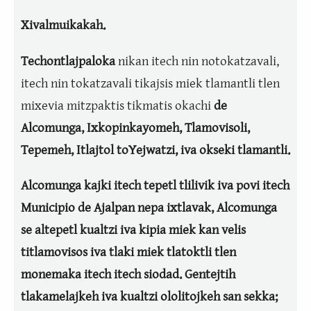
Xivalmuikakah.
Techontlajpaloka
nikan itech nin notokatzavali,
itech nin tokatzavali tikajsis miek tlamantli tlen
mixevia mitzpaktis tikmatis okachi
de
Alcomunga, Ixkopinkayomeh,
Tlamovisoli,
Tepemeh,
Itlajtol toYejwatzi,
iva okseki tlamantli.
Alcomunga kajki itech tepetl tlilivik iva povi itech
Municipio de Ajalpan nepa ixtlavak, Alcomunga
se altepetl kualtzi iva kipia miek kan velis
titlamovisos iva tlaki miek tlatoktli tlen
monemaka itech itech siodad. Gentejtih
tlakamelajkeh iva kualtzi ololitojkeh san sekka;