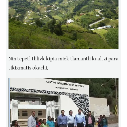
Nin tepetl tlilivk kipia miek tlamantli kualtzi para
tikixmatis okachi.