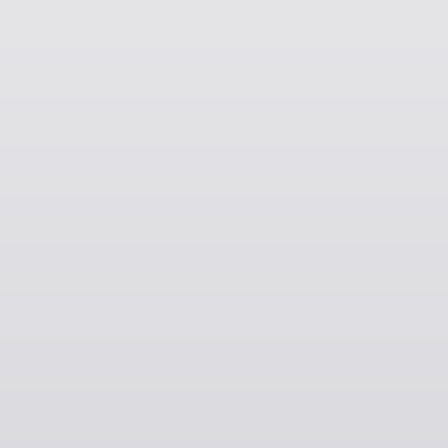
Pasar al contenido principal