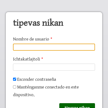
tipevas nikan
Nombre de usuario
Ichtakatlajtoli
Esconder contraseña
Manténganme conectado en este
dispositivo.